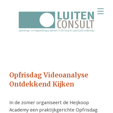
Spring
Door
Spring
naar
naar
naar
de
de
de
hoofdnavigatie
hoofd
voettekst
inhoud
Opfrisdag Videoanalyse
Ontdekkend Kijken
In de zomer organiseert de Heijkoop
Academy een praktijkgerichte Opfrisdag