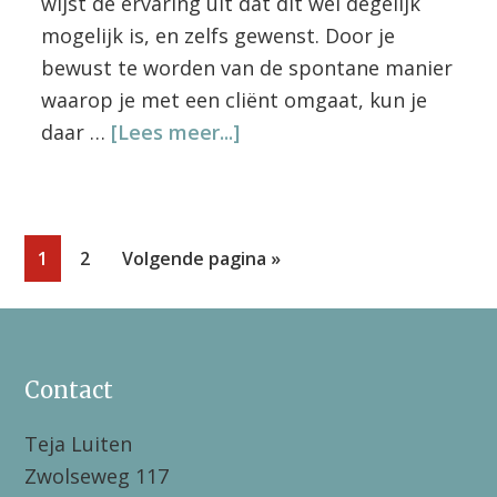
wijst de ervaring uit dat dit wel degelijk
mogelijk is, en zelfs gewenst. Door je
bewust te worden van de spontane manier
waarop je met een cliënt omgaat, kun je
overModule
daar …
[Lees meer...]
Videotraining
Pagina
Pagina
Ga
1
2
Volgende pagina »
naar
Footer
Contact
Teja Luiten
Zwolseweg 117