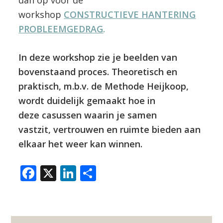
dan op voor de
workshop
CONSTRUCTIEVE HANTERING
PROBLEEMGEDRAG
.
In deze workshop zie je beelden van
bovenstaand proces. Theoretisch en
praktisch, m.b.v. de Methode Heijkoop,
wordt duidelijk gemaakt hoe in
deze casussen waarin je samen
vastzit, vertrouwen en ruimte bieden aan
elkaar het weer kan winnen.
F
X
Li
D
a
n
el
c
k
e
e
e
n