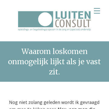
Spring
Door
Spring
Spring
naar
naar
naar
naar
de
de
de
de
hoofdnavigatie
hoofd
eerste
voettekst
inhoud
sidebar
Waarom loskomen
onmogelijk lijkt als je vast
zit.
Nog niet zolang geleden wordt ik gevraagd