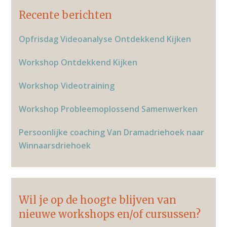
Primaire
b
dI
Recente berichten
Sidebar
o
n
Opfrisdag Videoanalyse Ontdekkend Kijken
o
k
Workshop Ontdekkend Kijken
Workshop Videotraining
Workshop Probleemoplossend Samenwerken
Persoonlijke coaching Van Dramadriehoek naar
Winnaarsdriehoek
Wil je op de hoogte blijven van
nieuwe workshops en/of cursussen?